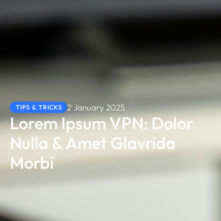
2 January 2025
TIPS & TRICKS
Lorem Ipsum VPN: Dolor
Nulla & Amet Glavrida
Morbi