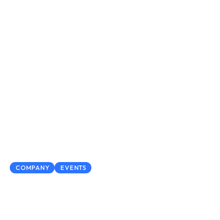
16 January 2025
COMPANY
EVENTS
AI Impact on Ipsum Nulla
Glavrida Amet for the