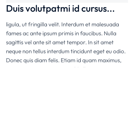
Duis volutpatmi id cursus...
ligula, ut fringilla velit. Interdum et malesuada
fames ac ante ipsum primis in faucibus. Nulla
sagittis vel ante sit amet tempor. In sit amet
neque non tellus interdum tincidunt eget eu odio.
Donec quis diam felis. Etiam id quam maximus,
tempus justo at posuere est! Pellentesque, nunc a
lacinia placerat, lacus nunc condimentum elit, nec
scelerisque urna nisl at turpis. Morbi nec
accumsan sem. Suspendisse eget elit mauris.
Phasellus velit nisi, lobortis quis nisi et, venenatis
finibus velit. Integer non nibh eget arcu
malesuada ullamcorper.