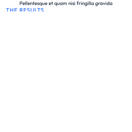
Pellentesque et quam nisi fringilla gravida
THE RESULTS
Curabitur pharetra commodo enim, id cursus
neque dapibus sed. Curabitur pellentesque
faucibus purus, non finibus turpis pretium non.
Donec tempor lectus sed tincidunt sodales. Proin
lobortis, nibh eget tincidunt placerat, elit sem
luctus est, sed cursus enim mauris vel odio.
19.7%
Decrease in bounce rate
67%